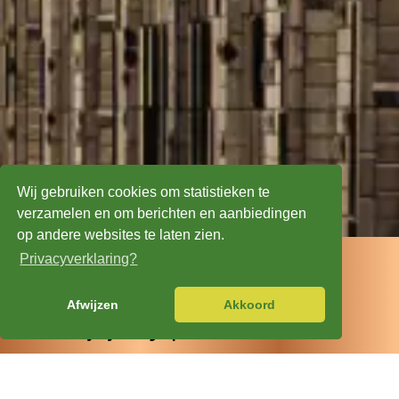
Wij gebruiken cookies om statistieken te
verzamelen en om berichten en aanbiedingen
op andere websites te laten zien.

Advies op maat
Privacyverklaring?

Gratis offerte

Afwijzen
Akkoord
Duurzame oplossing

Vrijblijvend gesprek